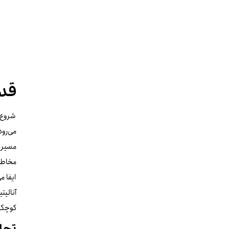
قدم
شروع د
می‌رود
مسیر 
مخاطب 
ایفا م
آنالیت
کوچک ر