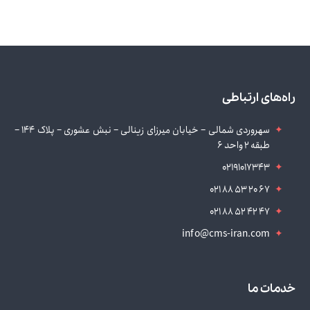
راه‌های ارتباطی
سهروردی شمالی – خیابان میرزای زینالی – نبش عشوری – پلاک 144 –
طبقه 2 واحد 6
02191017343
021 88 53 20 67
021 88 52 42 47
info@cms-iran.com
خدمات ما