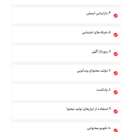
4.بازاریابی ایمیلی
5.شبکه های اجتماعی
6.رپورتاژ آگهی
7.تولید محتوای ویدئویی
8.پادکست
9.استفاده از ابزارهای تولید محتوا
10.تقویم محتوایی