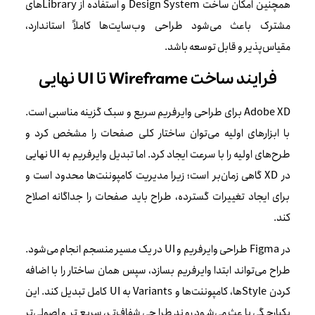
همچنین امکان ساخت Design System و استفاده از Libraryهای
مشترک باعث می‌شود طراحی وب‌سایت‌ها کاملاً استاندارد،
مقیاس‌پذیر و قابل توسعه باشد.
فرایند ساخت Wireframe تا UI نهایی
Adobe XD برای طراحی وایرفریم سریع و سبک گزینه مناسبی است.
با ابزارهای اولیه می‌توان ساختار کلی صفحات را مشخص کرد و
طرح‌های اولیه را با سرعت ایجاد کرد. اما تبدیل وایرفریم به UI نهایی
در XD گاهی زمان‌بر است؛ زیرا مدیریت کامپوننت‌ها محدود است و
برای ایجاد تغییرات گسترده، طراح باید صفحات را جداگانه اصلاح
کند.
در Figma طراحی وایرفریم و UI در یک مسیر منسجم انجام می‌شود.
طراح می‌تواند ابتدا وایرفریم بسازد، سپس همان ساختار را با اضافه
کردن Styleها، کامپوننت‌ها و Variants به UI کامل تبدیل کند. این
یکپارچگی باعث می‌شود روند طراحی شفاف‌تر، سریع‌تر و اصولی‌تر