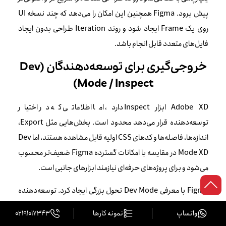
پیش برود. Figma همچنین این امکان را می‌دهد که چند نسخه UI
روی یک Frame ایجاد شود و روند Iteration طراحی بدون ایجاد
فایل‌های متعدد قابل انجام باشد.
خروجی‌گیری برای توسعه‌دهندگان (Dev
Mode / Inspect)
Adobe XD ابزار Inspect دارد، اما اطلاعاتی که در اختیار
توسعه‌دهنده قرار می‌دهد محدود است. بخش‌هایی مثل Export،
اندازه‌ها، فاصله‌ها و کدهای CSS اولیه قابل مشاهده هستند، اما Dev
Mode XD در مقایسه با امکانات گسترده Figma ضعیف‌تر محسوب
می‌شود و برای پروژه‌های حرفه‌ای نیازمند ابزارهای جانبی است.
Figma با معرفی Dev Mode تحول بزرگی ایجاد کرد. توسعه‌دهنده
می‌تواند فاصله‌ها و اندازه‌ها را دقیق ببیند، تمام Styleهای رنگ،
واتساپ
نمونه کارها
02191017343
تایپوگرافی و Grid را استخراج کند، مستقیم CSS، Tailwind، iOS و