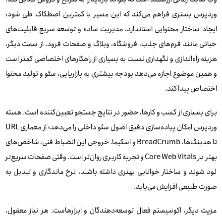
همچنین آموزش کار با پنل وردپرس در قالب ویدئو و فایل مستند ارائه
تمام صفحات، متا‌تگ‌ها و Breadcrumbها برای هر زبان به‌ صورت
وردپرس بستری فراهم می‌کند که این مسیر با کمترین اصطکاک طی شود:
می‌گردد تا تیم داخلی بتواند محتوا را بدون نیاز به طراح ویرایش کند.
جداگانه تنظیم می‌شوند تا ساختار سایت در گوگل جهانی استاندارد
ایجاد ساختار محتوایی استاندارد، مدیریت ساده و توسعه سریع قابلیت‌های
بماند.
در صورت تمایل، پشتیبانی در کنار تیم مشتری باقی می‌ماند تا
حیاتی مانند فرم‌های جذب، فروشگاه، وبلاگ و صفحات فرود. از سمت دیگر،
توسعه‌های بعدی نیز با همان کیفیت ادامه پیدا کند.
هزینه راه‌اندازی و نگهداری نسبت به بسیاری از راهکارهای اختصاصی کمتر است
و همین موضوع اجازه می‌دهد بودجه بیشتری به بازاریابی، سئو و تولید محتوا
اختصاص پیدا کند.
برای بسیاری از کسب‌ و کارها، حضور در نتایج جستجو تعیین‌کننده است. هسته
وردپرس امکان پیاده‌سازی دقیق اصول سئو داخلی را می‌دهد؛ از معماری URL
تا هدینگ‌ها، BreadCrumb و اسکیما. خروجی این انضباط فنی، شاخص‌های
بهتر در Core Web Vitals و تجربه کاربری روان‌تر است. وقتی صفحات سریع‌تر
لود شوند و ساختار خوانایی بهتری داشته باشند، نرخ ماندگاری و تبدیل به‌
صورت طبیعی افزایش می‌یابد.
مزیت دیگر، اکوسیستم فعال توسعه‌دهندگان و ابزارهاست. هر نیاز معقول،