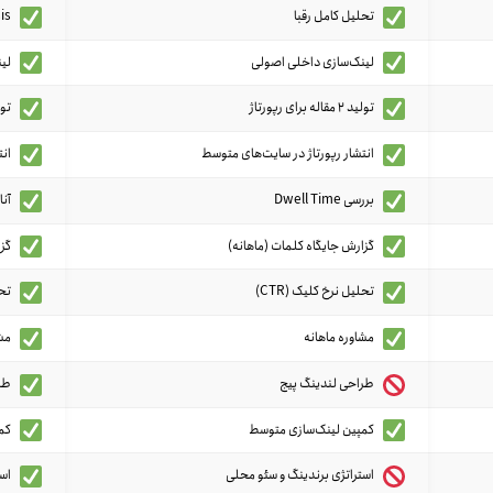
تحلیل کامل رقبا
ysis
لینک‌سازی داخلی اصولی
لین
تولید 2 مقاله برای رپورتاژ
تولید 4 مقال
انتشار رپورتاژ در سایت‌های متوسط
انت
بررسی Dwell Time
آنال
گزارش جایگاه کلمات (ماهانه)
گز
تحلیل نرخ کلیک (CTR)
تحلیل CTR 
مشاوره ماهانه
مشا
طراحی لندینگ پیج
طر
کمپین لینک‌سازی متوسط
کم
استراتژی برندینگ و سئو محلی
اس