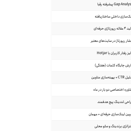
Gap Anal پیشرفته رقبا
ک‌سازی داخلی ساختاریافته
ه رپورتاژی حرفه‌ای
شار رپورتاژ در سایت‌های معتبر
یز رفتار کاربران با Hotjar
ارش جایگاه کلمات (هفتگی)
+ بهینه‌سازی عناوین
وره اختصاصی دو بار در ماه
احی لندینگ پیج هدفمند
پین لینک‌سازی حرفه‌ای + مهمان
تراتژی برندینگ و سئو محلی