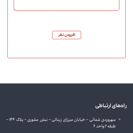
افزودن نظر
راه‌های ارتباطی
سهروردی شمالی – خیابان میرزای زینالی – نبش عشوری – پلاک 144 –
طبقه 2 واحد 6