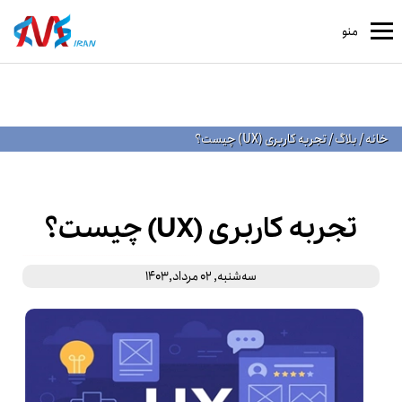
منو
خانه
/
بلاگ
/
تجربه کاربری (UX) چیست؟
تجربه کاربری (UX) چیست؟
ﺳﻪشنبه, 02 مرداد,1403