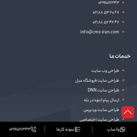
02191017343
021 88 53 20 67
021 88 52 42 47
info@cms-iran.com
خدمات ما
طراحی وب سایت
طراحی سایت فروشگاه مبل
طراحی سایت DNN
ارسال پیام انبوه در بله
طراحی سایت وردپرس
طراحی سایت اختصاصی
واتساپ
نمونه کارها
02191017343
طراحی سایت با دات نت