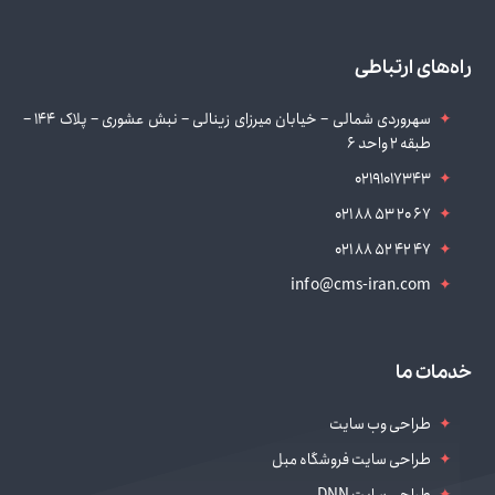
راه‌های ارتباطی
سهروردی شمالی – خیابان میرزای زینالی – نبش عشوری – پلاک 144 –
طبقه 2 واحد 6
02191017343
021 88 53 20 67
021 88 52 42 47
info@cms-iran.com
خدمات ما
طراحی وب سایت
طراحی سایت فروشگاه مبل