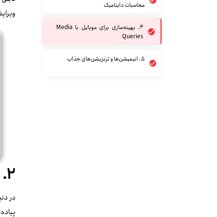
محاسبات داینامیک
ویرایش
۴. بهینه‌سازی برای موبایل با Media
Queries
۵. انیمیشن‌ها و ترنزیشن‌های جذاب
۲. استفاده از Grid و Flexbox برای ساختارهای پیچیده
در دن