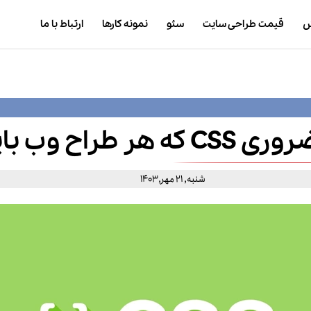
ش
قیمت طراحی سایت
سئو
نمونه کارها
ارتباط با ما
اح وب باید بداند
شنبه, 21 مهر,1403