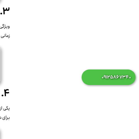
۳. استفاده از ویژگی calc() برای محاسبات داینامیک
زمانی 
۰۹۱۲۵۸۶۷۳۴۰
۴. بهینه‌سازی برای موبایل با Media Queries
برای د