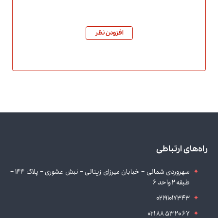
افزودن نظر
راه‌های ارتباطی
سهروردی شمالی – خیابان میرزای زینالی – نبش عشوری – پلاک 144 –
طبقه 2 واحد 6
02191017343
021 88 53 20 67