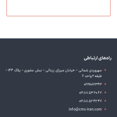
راه‌های ارتباطی
سهروردی شمالی – خیابان میرزای زینالی – نبش عشوری – پلاک 144 –
طبقه 2 واحد 6
02191017343
021 88 53 20 67
021 88 52 42 47
info@cms-iran.com