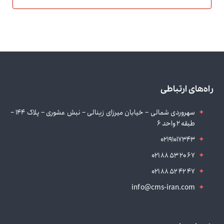
راه‌های ارتباطی
سهروردی شمالی – خیابان میرزای زینالی – نبش عشوری – پلاک 144 –
طبقه 2 واحد 6
02191017343
021 88 53 20 67
021 88 52 42 47
info@cms-iran.com