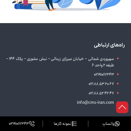
راه‌های ارتباطی
سهروردی شمالی – خیابان میرزای زینالی – نبش عشوری – پلاک 144 –
طبقه 2 واحد 6
02191017343
021 88 53 20 67
021 88 52 42 47
info@cms-iran.com
واتساپ
نمونه کارها
02191017343
خدمات ما