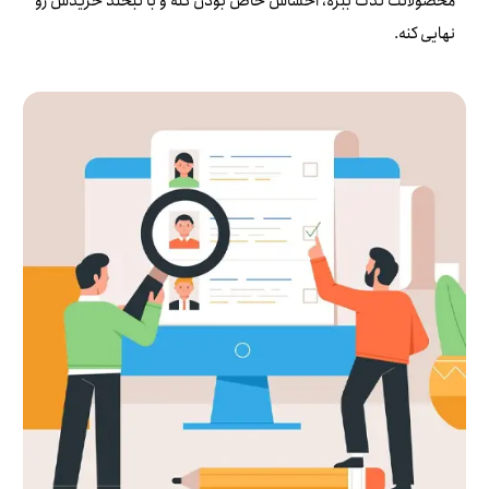
محصولاتت لذت ببره، احساس خاص بودن کنه و با لبخند خریدش رو
نهایی کنه.