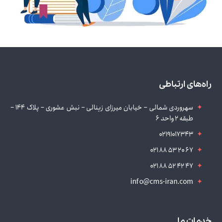
راه‌های ارتباطی
سهروردی شمالی – خیابان میرزای زینالی – نبش عشوری – پلاک 144 –
طبقه 2 واحد 6
02191017343
021 88 53 20 67
021 88 52 42 47
info@cms-iran.com
خدمات ما