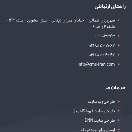
راه‌های ارتباطی
سهروردی شمالی – خیابان میرزای زینالی – نبش عشوری – پلاک 144 –
طبقه 2 واحد 6
02191017343
021 88 53 20 67
021 88 52 42 47
info@cms-iran.com
خدمات ما
طراحی وب سایت
طراحی سایت فروشگاه مبل
طراحی سایت DNN
ارسال پیام انبوه در بله