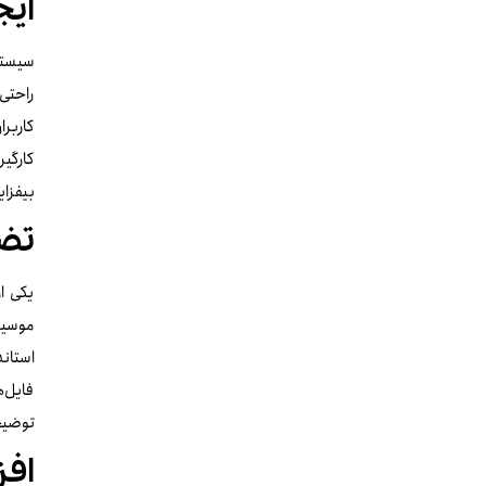
ایج
سیستم 
راحتی 
کاربرا
کارگی
بیفزای
تض
یکی ا
موسیقی
فایل‌ه
توضیحا
افز