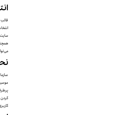
انت
قالب س
انتخا
سایت‌
همچنین
می‌توا
نحو
سازمان
موسیقی
پرطرفد
کردن 
کاربری