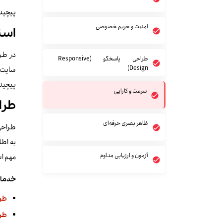
پیچیده
امنیت و حریم خصوصی
است
در طرا
طراحی پاسخگو (Responsive
Design)
سایت ی
پیچیده
سرعت و کارایی
طرا
ظاهر بصری حرفه‌ای
طراحی 
آزمون و ارزیابی مداوم
مهم اس
خدمات 
طر
طر