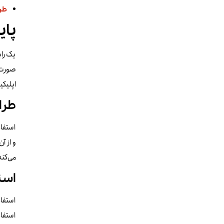
طر
پای
یک راب
صورت ا
اپلیک
طرا
استفاد
و از آ
می‌کند
است
استفاد
استفاد