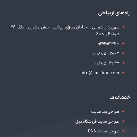
راه‌های ارتباطی
سهروردی شمالی – خیابان میرزای زینالی – نبش عشوری – پلاک 144 –
طبقه 2 واحد 6
02191017343
021 88 53 20 67
021 88 52 42 47
info@cms-iran.com
خدمات ما
طراحی وب سایت
طراحی سایت فروشگاه مبل
طراحی سایت DNN