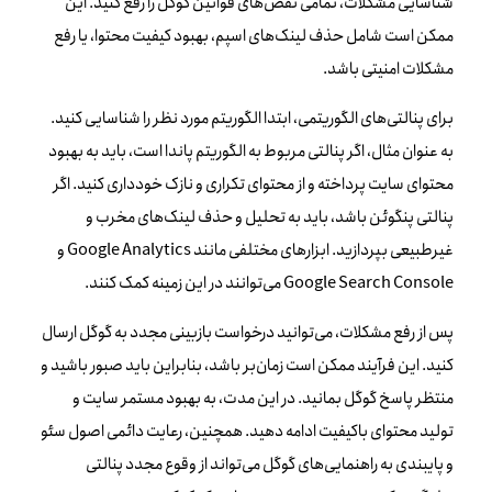
شناسایی مشکلات، تمامی نقض‌های قوانین گوگل را رفع کنید. این
ممکن است شامل حذف لینک‌های اسپم، بهبود کیفیت محتوا، یا رفع
مشکلات امنیتی باشد.
برای پنالتی‌های الگوریتمی، ابتدا الگوریتم مورد نظر را شناسایی کنید.
به عنوان مثال، اگر پنالتی مربوط به الگوریتم پاندا است، باید به بهبود
محتوای سایت پرداخته و از محتوای تکراری و نازک خودداری کنید. اگر
پنالتی پنگوئن باشد، باید به تحلیل و حذف لینک‌های مخرب و
غیرطبیعی بپردازید. ابزارهای مختلفی مانند Google Analytics و
Google Search Console می‌توانند در این زمینه کمک کنند.
پس از رفع مشکلات، می‌توانید درخواست بازبینی مجدد به گوگل ارسال
کنید. این فرآیند ممکن است زمان‌بر باشد، بنابراین باید صبور باشید و
منتظر پاسخ گوگل بمانید. در این مدت، به بهبود مستمر سایت و
تولید محتوای باکیفیت ادامه دهید. همچنین، رعایت دائمی اصول سئو
و پایبندی به راهنمایی‌های گوگل می‌تواند از وقوع مجدد پنالتی