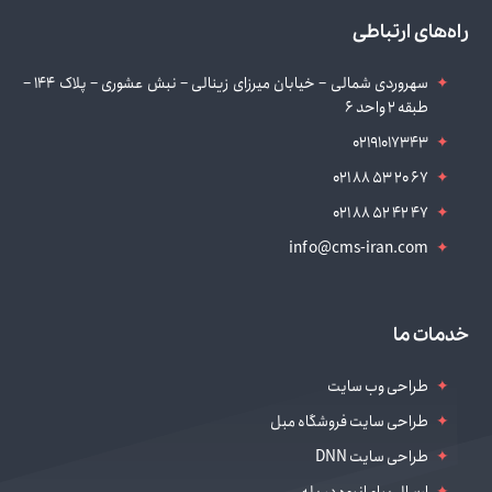
راه‌های ارتباطی
سهروردی شمالی – خیابان میرزای زینالی – نبش عشوری – پلاک 144 –
طبقه 2 واحد 6
02191017343
021 88 53 20 67
021 88 52 42 47
info@cms-iran.com
خدمات ما
طراحی وب سایت
طراحی سایت فروشگاه مبل
طراحی سایت DNN
ارسال پیام انبوه در بله