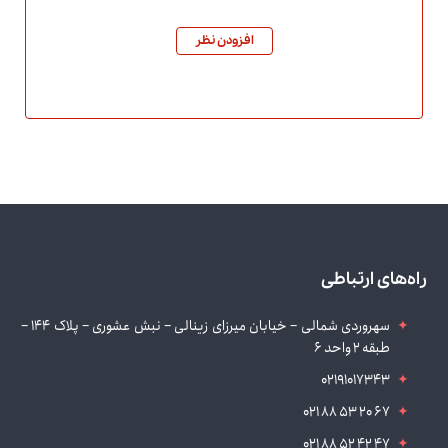
افزودن نظر
راه‌های ارتباطی
سهروردی شمالی – خیابان میرزای زینالی – نبش عشوری – پلاک 144 –
طبقه 2 واحد 6
02191017343
021 88 53 20 67
021 88 52 42 47