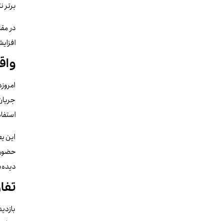
برتر ن
در مقا
افزایش
واق
امروزه
جریان 
استفاد
این یع
حضور ن
دیده‌
تفاو
بازدید