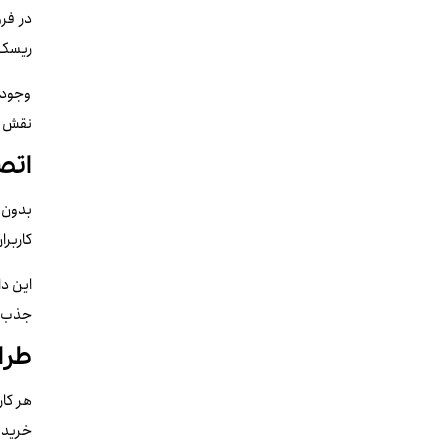
در فرو
ریسک 
وجود 
نقش دا
اتصال
کاربرا
این دا
جذب م
طرا
هر کار
خرید 