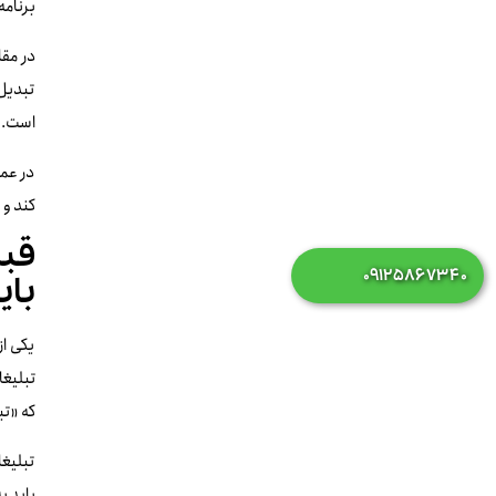
برنامه
در مقا
تبدیل
است.
در عمل
کند و 
قبل
۰۹۱۲۵۸۶۷۳۴۰
بای
یکی از
تبلیغا
که «تب
تبلیغا
باید ب