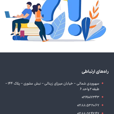
راه‌های ارتباطی
سهروردی شمالی – خیابان میرزای زینالی – نبش عشوری – پلاک 144 –
طبقه 2 واحد 6
02191017343
021 88 53 20 67
021 88 52 42 47