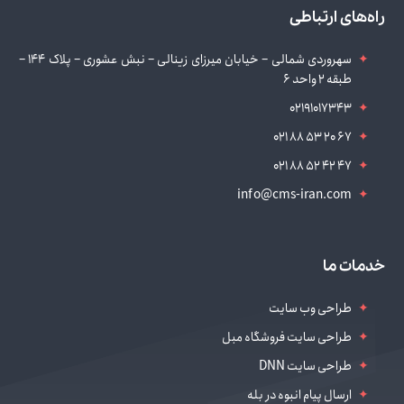
راه‌های ارتباطی
سهروردی شمالی – خیابان میرزای زینالی – نبش عشوری – پلاک 144 –
طبقه 2 واحد 6
02191017343
021 88 53 20 67
021 88 52 42 47
info@cms-iran.com
خدمات ما
طراحی وب سایت
طراحی سایت فروشگاه مبل
طراحی سایت DNN
ارسال پیام انبوه در بله