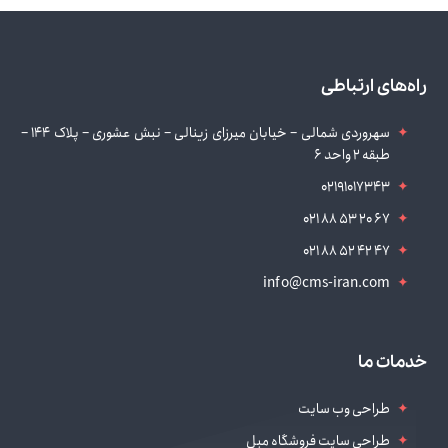
راه‌های ارتباطی
سهروردی شمالی – خیابان میرزای زینالی – نبش عشوری – پلاک 144 –
طبقه 2 واحد 6
02191017343
021 88 53 20 67
021 88 52 42 47
info@cms-iran.com
خدمات ما
طراحی وب سایت
طراحی سایت فروشگاه مبل