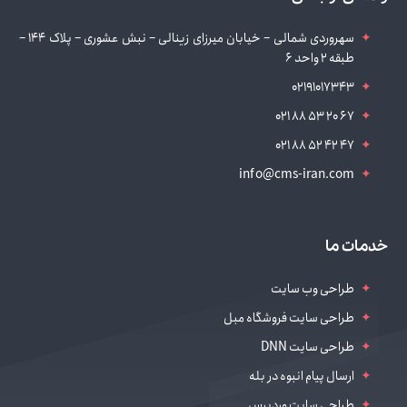
سهروردی شمالی – خیابان میرزای زینالی – نبش عشوری – پلاک 144 –
طبقه 2 واحد 6
02191017343
021 88 53 20 67
021 88 52 42 47
info@cms-iran.com
خدمات ما
طراحی وب سایت
طراحی سایت فروشگاه مبل
طراحی سایت DNN
ارسال پیام انبوه در بله
طراحی سایت وردپرس