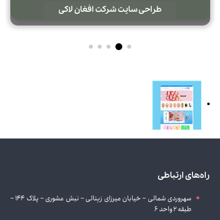
طراحی سایت شرکت افغان لاکی
راه‌های ارتباطی
سهروردی شمالی – خیابان میرزای زینالی – نبش عشوری – پلاک 144 –
طبقه 2 واحد 6