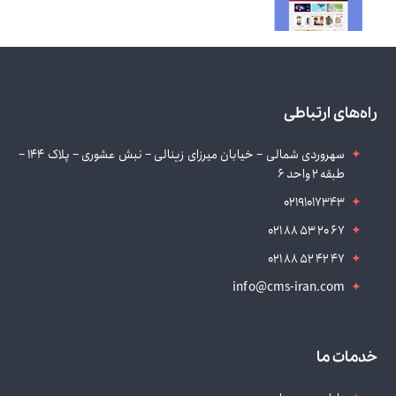
راه‌های ارتباطی
سهروردی شمالی – خیابان میرزای زینالی – نبش عشوری – پلاک 144 –
طبقه 2 واحد 6
02191017343
021 88 53 20 67
021 88 52 42 47
info@cms-iran.com
خدمات ما