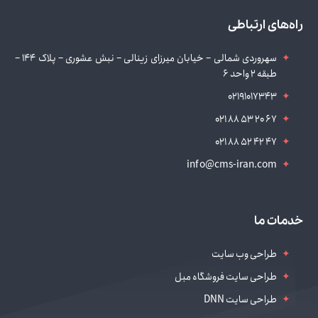
راه‌های ارتباطی
سهروردی شمالی – خیابان میرزای زینالی – نبش عشوری – پلاک 144 –
طبقه 2 واحد 6
02191017343
021 88 53 20 67
021 88 52 42 47
info@cms-iran.com
خدمات ما
طراحی وب سایت
طراحی سایت فروشگاه مبل
طراحی سایت DNN