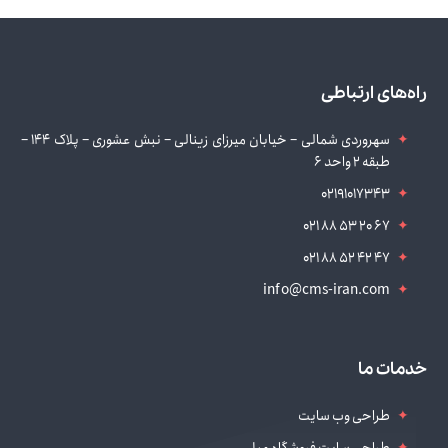
راه‌های ارتباطی
سهروردی شمالی – خیابان میرزای زینالی – نبش عشوری – پلاک 144 –
طبقه 2 واحد 6
02191017343
021 88 53 20 67
021 88 52 42 47
info@cms-iran.com
خدمات ما
طراحی وب سایت
طراحی سایت فروشگاه مبل