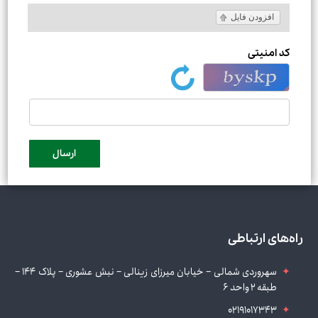
افزودن فایل
کد امنیتی
راه‌های ارتباطی
سهروردی شمالی – خیابان میرزای زینالی – نبش عشوری – پلاک 144 –
طبقه 2 واحد 6
02191017343